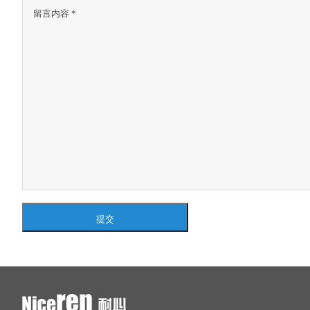
一月一日
提交