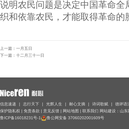
说明农民问题是决定中国革命全
织和依靠农民，才能取得革命的
上一篇：
一月五日
下一篇：
十二月三十一日
信息速递
|
志行天下
|
光辉人生
|
耐心文摘
|
诗词歌赋
|
德评语
保护隐私权
|
免责条款
|
意见反馈
|
网站地图
|
联系我们 网站建设：
山东
鲁ICP备16018231号-1
鲁公网安备 37060202001609号